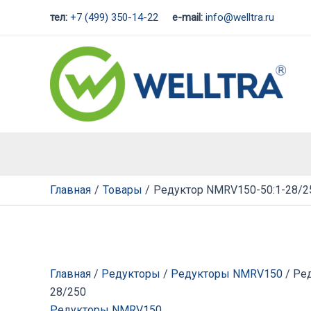
Перейти
тел:
+7 (499) 350-14-22
e-mail:
info@welltra.ru
к
содержимому
Главная
Товары
Редуктор NMRV150-50:1-28/2
Главная
/
Редукторы
/
Редукторы NMRV150
/ Ре
28/250
Редукторы NMRV150