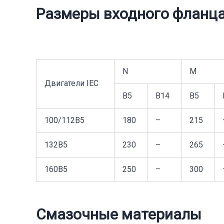
Размеры входного фланц
N
M
Двигатели IEC
B5
B14
B5
100/112B5
180
–
215
132B5
230
–
265
160B5
250
–
300
Смазочные материалы