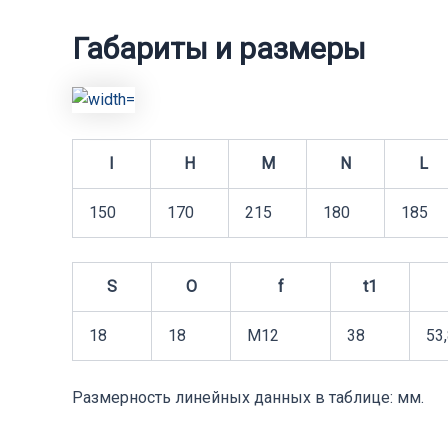
Габариты и размеры
I
H
M
N
L
150
170
215
180
185
S
O
f
t1
18
18
М12
38
53
Размерность линейных данных в таблице: мм.