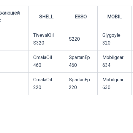
ружающей
SHELL
ESSO
MOBIL
С
TivevalOil
Glygoyle
S220
S320
320
OmalaOil
SpartanEp
Mobilgear
460
460
634
OmalaOil
SpartanEp
Mobilgear
220
220
630