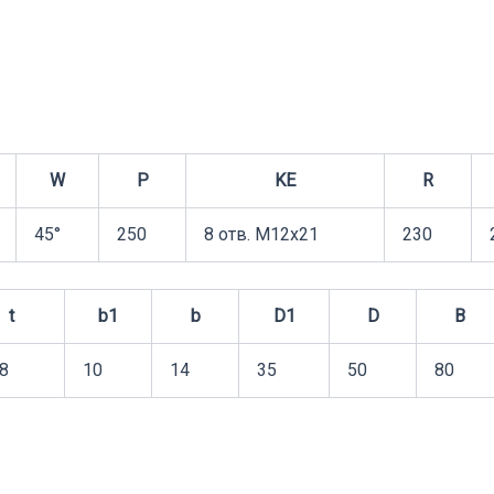
W
P
KE
R
45°
250
8 отв. М12х21
230
t
b1
b
D1
D
B
,8
10
14
35
50
80