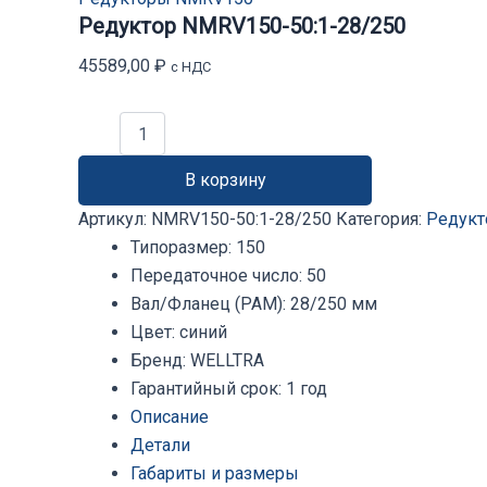
Редуктор NMRV150-50:1-28/250
45589,00
₽
с НДС
Количество
товара
Редуктор
В корзину
NMRV150-
50:1-
Артикул:
NMRV150-50:1-28/250
Категория:
Редук
28/250
Типоразмер
:
150
Передаточное число
:
50
Вал/Фланец (PAM)
:
28/250 мм
Цвет
:
синий
Бренд
:
WELLTRA
Гарантийный срок
:
1 год
Описание
Детали
Габариты и размеры