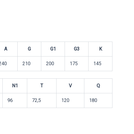
A
G
G1
G3
K
240
210
200
175
145
N1
T
V
Q
96
72,5
120
180