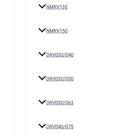
NMRV130
NMRV150
DRV030/040
DRV030/050
DRV030/063
DRV040/075