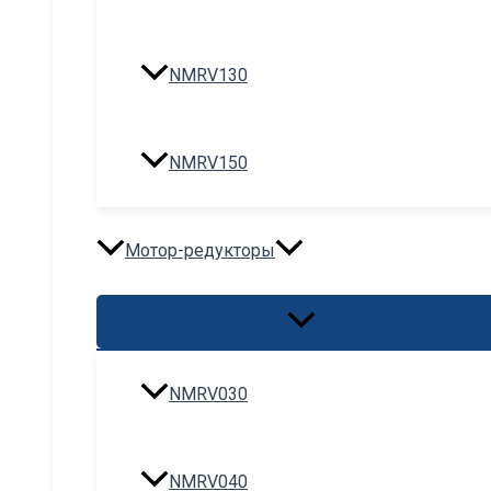
NMRV130
NMRV150
Мотор-редукторы
Переключатель
меню
NMRV030
NMRV040