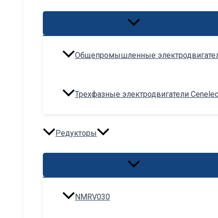
Переключатель
меню
Общепромышленные электродвигате
Трехфазные электродвигатели Cenele
Редукторы
Переключатель
меню
NMRV030