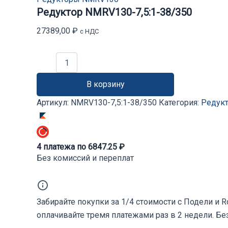
Редуктор NMRV130-7,5:1-38/350
27389,00
₽
с НДС
Количество
товара
Редуктор
В корзину
NMRV130-
7,5:1-
Артикул:
NMRV130-7,5:1-38/350
Категория:
Редук
38/350
4
платежа по
6847.25
₽
Без комиссий и переплат
Забирайте покупки за 1/4 стоимости с Подели и 
оплачивайте тремя платежами раз в 2 недели. Бе