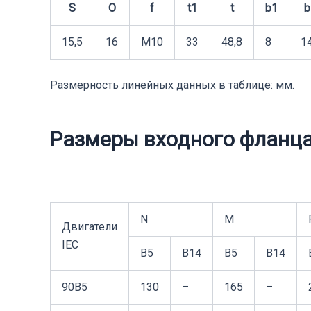
S
O
f
t1
t
b1
b
15,5
16
М10
33
48,8
8
1
Размерность линейных данных в таблице: мм.
Размеры входного фланц
N
M
Двигатели
IEC
B5
B14
B5
B14
90B5
130
–
165
–