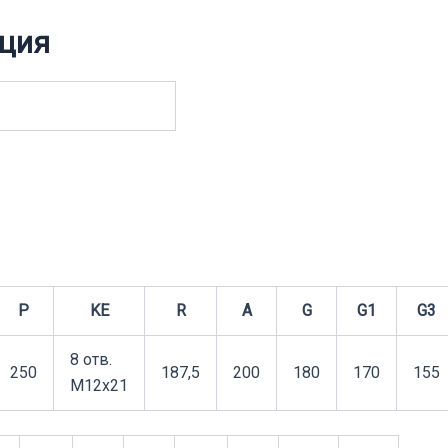
ция
P
KE
R
A
G
G1
G3
8 отв.
250
187,5
200
180
170
155
М12х21