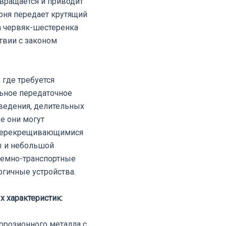
вращается и приводит
ня передает крутящий
а червяк-шестеренка
твии с законом
где требуется
ьное передаточное
ведения, делительных
е они могут
 перекрещивающимися
ы и небольшой
емно-транспортные
огичные устройства.
 характеристик:
оррозионного металла с