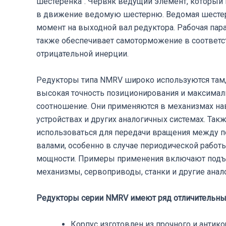
шестеренка". Червяк ведущий элемент, который 
в движение ведомую шестерню. Ведомая шестер
момент на выходной вал редуктора. Рабочая пар
также обеспечивает самоторможение в соответс
отрицательной инерции.
Редукторы типа NMRV широко используются там, 
высокая точность позиционирования и максимал
соотношение. Они применяются в механизмах на
устройствах и других аналогичных системах. Такж
использоваться для передачи вращения между
валами, особенно в случае периодической работ
мощности. Примеры применения включают подъ
механизмы, сервоприводы, станки и другие анал
Редукторы серии NMRV имеют ряд отличительных
Корпус изготовлен из прочного и антик