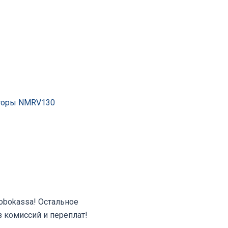
торы NMRV130
Robokassa! Остальное
з комиссий и переплат!