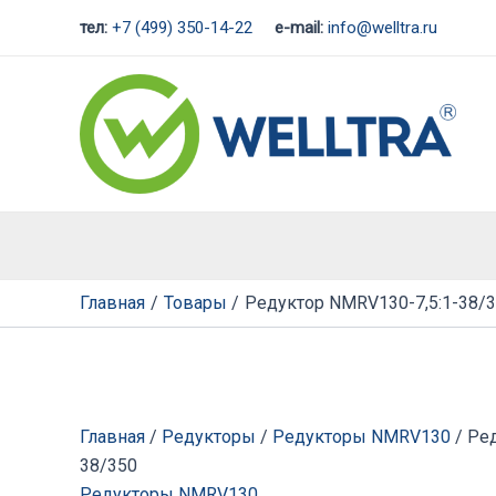
Перейти
тел:
+7 (499) 350-14-22
e-mail:
info@welltra.ru
к
содержимому
Главная
Товары
Редуктор NMRV130-7,5:1-38/
Главная
/
Редукторы
/
Редукторы NMRV130
/ Ре
38/350
Редукторы NMRV130