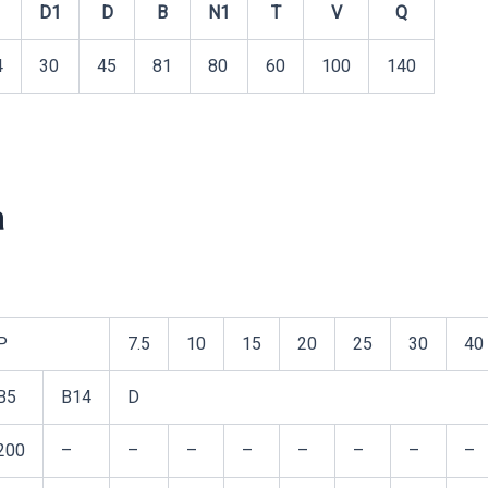
D1
D
B
N1
T
V
Q
4
30
45
81
80
60
100
140
а
P
7.5
10
15
20
25
30
40
B5
B14
D
200
–
–
–
–
–
–
–
–