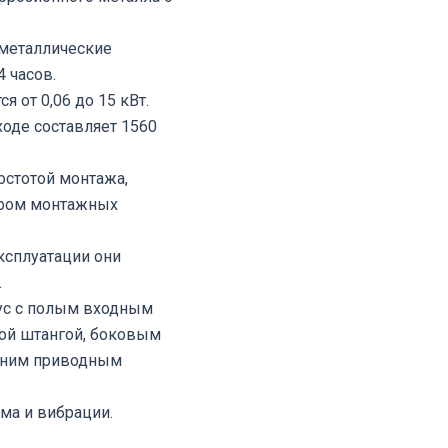
 металлические
4 часов.
 от 0,06 до 15 кВт.
оде составляет 1560
стотой монтажа,
ором монтажных
ксплуатации они
.
ус с полым входным
ой штангой, боковым
нним приводным
а и вибрации.