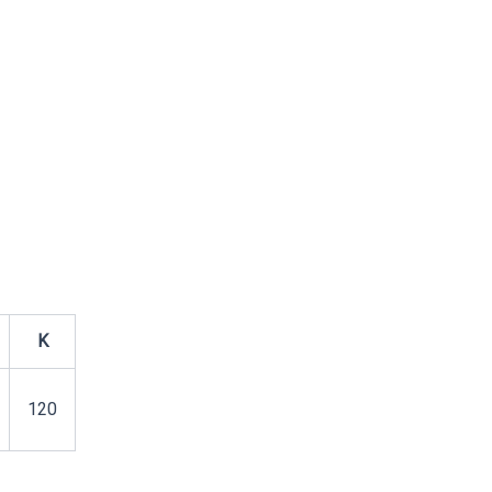
K
120