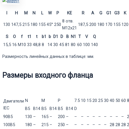
I
H
M
N
L
W
P
KE
R
A
G
G1
G3
K
8 отв.
130
147,5
215
180
155
45°
250
187,5
200
180
170
155
120
М12х21
S
O
f
t1
t
b1
b
D1
D
B
N1
T
V
Q
15,5
16
М10
33
48,8
8
14
30
45
81
80
60
100
140
Размерность линейных данных в таблице: мм.
Размеры входного фланца
N
M
P
7.5
10
15
20
25
30
40
50
60
Двигатели
IEC
B5
B14
B5
B14
B5
B14
D
90B5
130
–
165
–
200
–
–
–
–
–
–
–
–
–
–
100B5
180
–
215
–
250
–
–
–
–
–
–
–
28
28
28