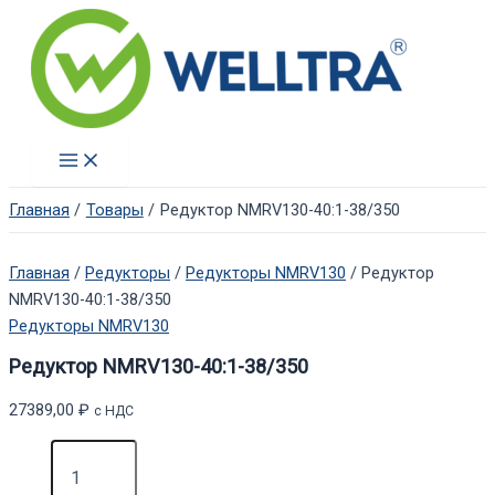
Перейти
к
содержимому
Main
Menu
Главная
Товары
Редуктор NMRV130-40:1-38/350
Главная
/
Редукторы
/
Редукторы NMRV130
/ Редуктор
NMRV130-40:1-38/350
Редукторы NMRV130
Редуктор NMRV130-40:1-38/350
27389,00
₽
с НДС
Количество
товара
Редуктор