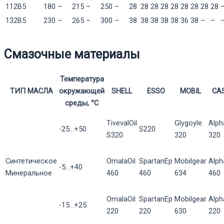
112B5
180
–
215
–
250
–
28
28
28
28
28
28
28
28
28
132B5
230
–
265
–
300
–
38
38
38
38
38
36
38
–
–
Смазочные материалы
Температура
ТИП МАСЛА
окружающей
SHELL
ESSO
MOBIL
CA
среды, °С
TivevalOil
Glygoyle
Alph
-25...+50
S220
S320
320
320
Синтетическое
OmalaOil
SpartanEp
Mobilgear
Alp
-5...+40
Минеральное
460
460
634
460
OmalaOil
SpartanEp
Mobilgear
Alp
-15...+25
220
220
630
220