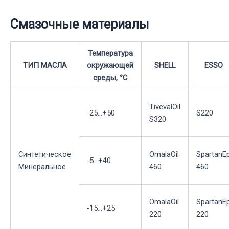
Смазочные материалы
Температура
ТИП МАСЛА
окружающей
SHELL
ESSO
среды, °С
TivevalOil
-25...+50
S220
S320
Синтетическое
OmalaOil
SpartanE
-5...+40
Минеральное
460
460
OmalaOil
SpartanE
-15...+25
220
220