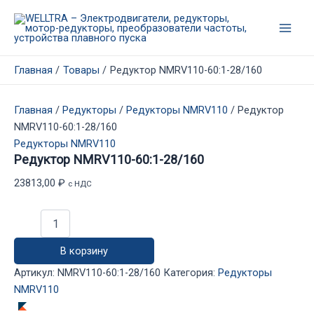
Перейти
к
Main
содержимому
Men
Главная
Товары
Редуктор NMRV110-60:1-28/160
Главная
/
Редукторы
/
Редукторы NMRV110
/ Редуктор
NMRV110-60:1-28/160
Редукторы NMRV110
Редуктор NMRV110-60:1-28/160
23813,00
₽
с НДС
Количество
товара
Редуктор
В корзину
NMRV110-
60:1-
Артикул:
NMRV110-60:1-28/160
Категория:
Редукторы
28/160
NMRV110