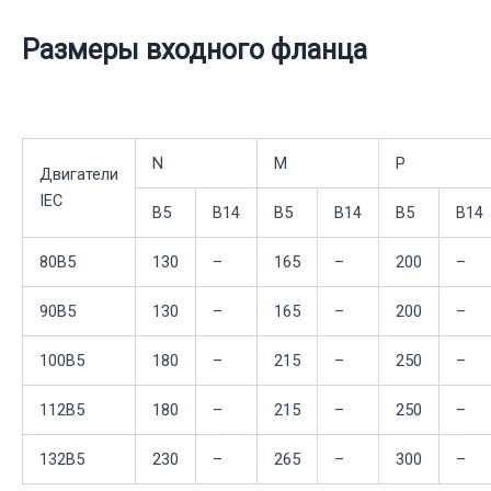
Размеры входного фланца
N
M
P
Двигатели
IEC
B5
B14
B5
B14
B5
B14
80B5
130
–
165
–
200
–
90B5
130
–
165
–
200
–
100B5
180
–
215
–
250
–
112B5
180
–
215
–
250
–
132B5
230
–
265
–
300
–