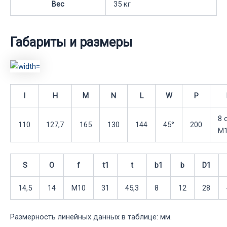
Вес
35 кг
Габариты и размеры
I
H
M
N
L
W
P
8 
110
127,7
165
130
144
45°
200
М1
S
O
f
t1
t
b1
b
D1
14,5
14
М10
31
45,3
8
12
28
Размерность линейных данных в таблице: мм.