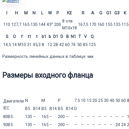
I
H
M
N
L
W
P
KE
R
A
G
G1
G3
K
8 отв.
110
127,7
165
130
144
45°
200
167,5
170
160
155
135
115
М10х18
S
O
f
t1
t
b1
b
D1
D
B
N1
T
V
Q
14,5
14
М10
31
45,3
8
12
28
42
60
74
50
85
125
Размерность линейных данных в таблице: мм.
Размеры входного фланца
N
M
P
7.5
10
15
20
25
30
40
50
60
Двигатели
IEC
B5
B14
B5
B14
B5
B14
D
80B5
130
–
165
–
200
–
–
–
–
–
–
–
–
–
–
90B5
130
–
165
–
200
–
–
–
–
–
–
–
–
24
24