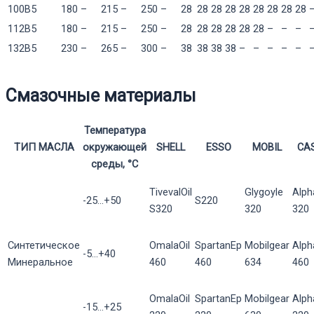
100B5
180
–
215
–
250
–
28
28
28
28
28
28
28
28
28
112B5
180
–
215
–
250
–
28
28
28
28
28
28
–
–
–
132B5
230
–
265
–
300
–
38
38
38
38
–
–
–
–
–
Смазочные материалы
Температура
ТИП МАСЛА
окружающей
SHELL
ESSO
MOBIL
CA
среды, °С
TivevalOil
Glygoyle
Alph
-25...+50
S220
S320
320
320
Синтетическое
OmalaOil
SpartanEp
Mobilgear
Alp
-5...+40
Минеральное
460
460
634
460
OmalaOil
SpartanEp
Mobilgear
Alp
-15...+25