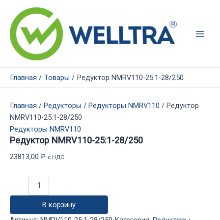
Перейти
к
содержимому
Main
Men
Главная
Товары
Редуктор NMRV110-25:1-28/250
Главная
/
Редукторы
/
Редукторы NMRV110
/ Редуктор
NMRV110-25:1-28/250
Редукторы NMRV110
Редуктор NMRV110-25:1-28/250
23813,00
₽
с НДС
Количество
товара
Редуктор
В корзину
NMRV110-
25:1-
Артикул:
NMRV110-25:1-28/250
Категория:
Редукторы