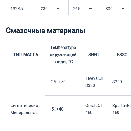
132B5
230
–
265
–
300
–
Смазочные материалы
Температура
ТИП МАСЛА
окружающей
SHELL
ESSO
среды, °С
TivevalOil
-25...+50
S220
S320
Синтетическое
OmalaOil
SpartanE
-5...+40
Минеральное
460
460