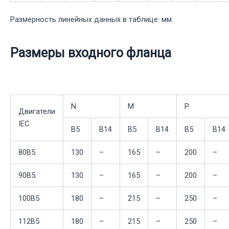
Размерность линейных данных в таблице: мм.
Размеры входного фланца
N
M
P
Двигатели
IEC
B5
B14
B5
B14
B5
B14
80B5
130
–
165
–
200
–
90B5
130
–
165
–
200
–
100B5
180
–
215
–
250
–
112B5
180
–
215
–
250
–