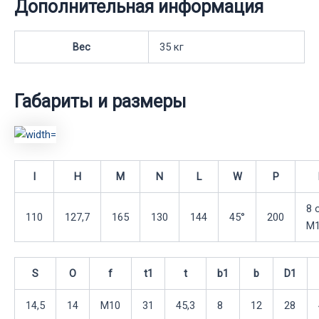
Дополнительная информация
Вес
35 кг
Габариты и размеры
I
H
M
N
L
W
P
8 
110
127,7
165
130
144
45°
200
М1
S
O
f
t1
t
b1
b
D1
14,5
14
М10
31
45,3
8
12
28