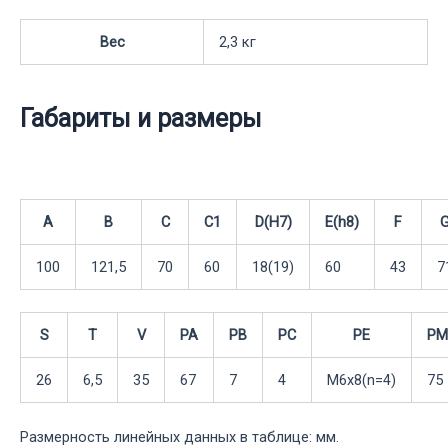
Вес
2,3 кг
Габариты и размеры
A
B
C
C1
D(H7)
E(h8)
F
100
121,5
70
60
18(19)
60
43
7
S
T
V
PA
PB
PC
PE
PM
26
6,5
35
67
7
4
M6x8(n=4)
75
Размерность линейных данных в таблице: мм.