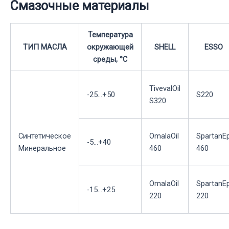
Смазочные материалы
Температура
ТИП МАСЛА
окружающей
SHELL
ESSO
среды, °С
TivevalOil
-25...+50
S220
S320
Синтетическое
OmalaOil
SpartanE
-5...+40
Минеральное
460
460
OmalaOil
SpartanE
-15...+25
220
220