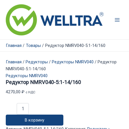
Перейти
к
содержимому
Main
Men
Главная
Товары
Редуктор NMRV040-5:1-14/160
Главная
/
Редукторы
/
Редукторы NMRV040
/ Редуктор
NMRV040-5:1-14/160
Редукторы NMRV040
Редуктор NMRV040-5:1-14/160
4270,00
₽
с НДС
Количество
товара
Редуктор
В корзину
NMRV040-
5:1-
Артикул:
NMRV040-5:1-14/160
Категория:
Редукторы