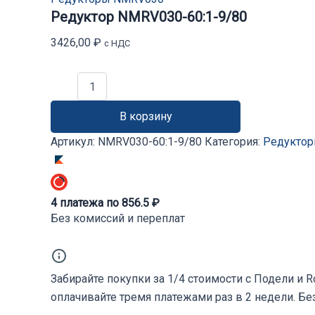
Редуктор NMRV030-60:1-9/80
3426,00
₽
с НДС
Количество
товара
Редуктор
В корзину
NMRV030-
60:1-
Артикул:
NMRV030-60:1-9/80
Категория:
Редукто
9/80
4
платежа по
856.5
₽
Без комиссий и переплат
Забирайте покупки за 1/4 стоимости с Подели и 
оплачивайте тремя платежами раз в 2 недели. Бе