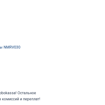
ры NMRV030
Robokassa! Остальное
з комиссий и переплат!