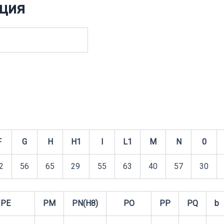
ция
F
G
H
H1
I
L1
M
N
0
2
56
65
29
55
63
40
57
30
PE
PM
PN(H8)
PO
PP
PQ
b