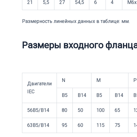
21
5,5
27
54,5
6
4
M6x
Размерность линейных данных в таблице: мм.
Размеры входного фланц
N
M
P
Двигатели
IEC
B5
B14
B5
B14
B
56B5/B14
80
50
100
65
1
63В5/В14
95
60
115
75
1