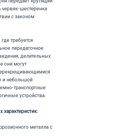
ня передает крутящий
а червяк-шестеренка
твии с законом
где требуется
ьное передаточное
ведения, делительных
е они могут
 перекрещивающимися
ы и небольшой
емно-транспортные
огичные устройства.
 характеристик:
оррозионного металла с