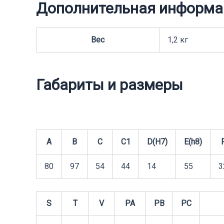
Дополнительная информа
Вес
1,2 кг
Габариты и размеры
A
B
C
C1
D(H7)
E(h8)
80
97
54
44
14
55
3
S
T
V
PA
PB
PC