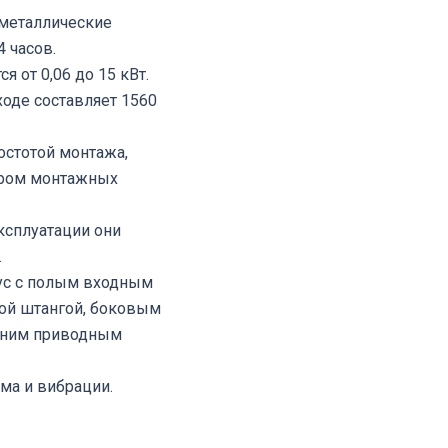
 металлические
4 часов.
 от 0,06 до 15 кВт.
оде составляет 1560
стотой монтажа,
ором монтажных
ксплуатации они
.
ус с полым входным
ой штангой, боковым
нним приводным
а и вибрации.