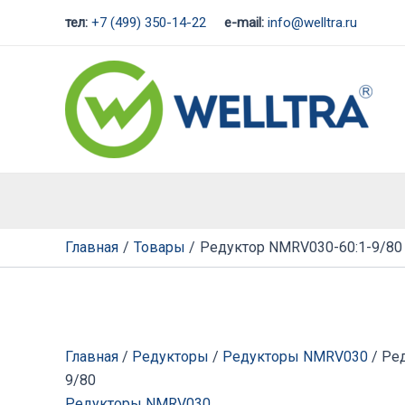
Перейти
тел:
+7 (499) 350-14-22
e-mail:
info@welltra.ru
к
содержимому
Главная
Товары
Редуктор NMRV030-60:1-9/80
Главная
/
Редукторы
/
Редукторы NMRV030
/ Ре
9/80
Редукторы NMRV030