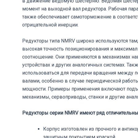
в движение ведомую шестерню. Ведомая шестер
момент на выходной вал редуктора. Рабочая пар
также обеспечивает самоторможение в соответс
отрицательной инерции.
Редукторы типа NMRV широко используются там, 
высокая точность позиционирования и максимал
соотношение. Они применяются в механизмах на
устройствах и других аналогичных системах. Такж
использоваться для передачи вращения между
валами, особенно в случае периодической работ
мощности. Примеры применения включают подъ
механизмы, сервоприводы, станки и другие анал
Редукторы серии NMRV имеют ряд отличительных
Корпус изготовлен из прочного и антик
защитным покрытием краской.