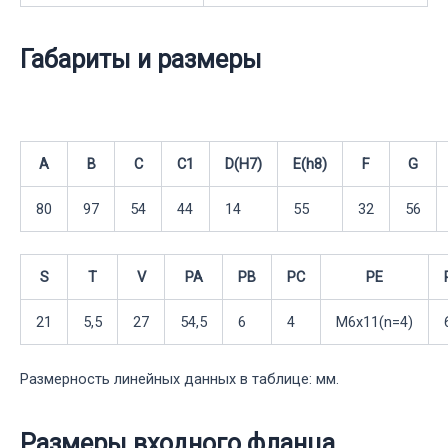
Габариты и размеры
A
B
C
C1
D(H7)
E(h8)
F
G
80
97
54
44
14
55
32
56
S
T
V
PA
PB
PC
PE
21
5,5
27
54,5
6
4
M6x11(n=4)
Размерность линейных данных в таблице: мм.
Размеры входного фланца