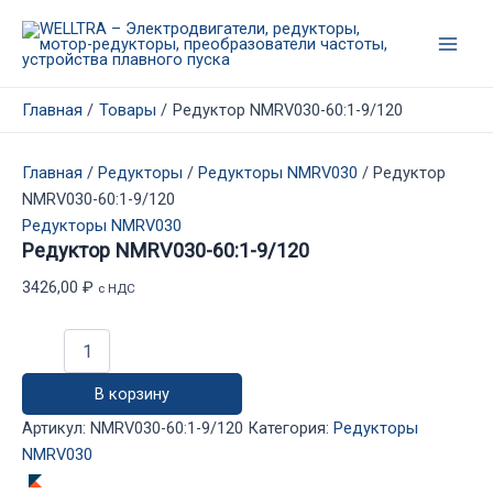
Перейти
к
Main
содержимому
Men
Главная
Товары
Редуктор NMRV030-60:1-9/120
Главная
/
Редукторы
/
Редукторы NMRV030
/ Редуктор
NMRV030-60:1-9/120
Редукторы NMRV030
Редуктор NMRV030-60:1-9/120
3426,00
₽
с НДС
Количество
товара
Редуктор
В корзину
NMRV030-
60:1-
Артикул:
NMRV030-60:1-9/120
Категория:
Редукторы
9/120
NMRV030