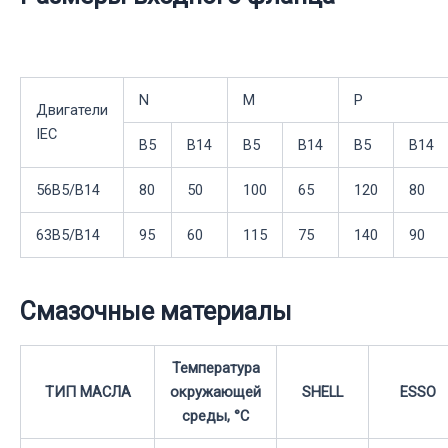
N
M
P
Двигатели
IEC
B5
B14
B5
B14
B5
B14
56B5/B14
80
50
100
65
120
80
63В5/В14
95
60
115
75
140
90
Смазочные материалы
Температура
ТИП МАСЛА
окружающей
SHELL
ESSO
среды, °С