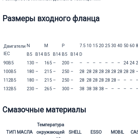
Размеры входного фланца
N
M
P
7.5
10
15
20
25
30
40
50
60
Двигатели
IEC
B5
B14
B5
B14
B5
B14
D
90B5
130
–
165
–
200
–
–
–
–
–
–
–
–
24
24
100B5
180
–
215
–
250
–
28
28
28
28
28
28
28
28
28
112B5
180
–
215
–
250
–
28
28
28
28
28
28
–
–
–
132B5
230
–
265
–
300
–
38
38
38
38
–
–
–
–
–
Смазочные материалы
Температура
ТИП МАСЛА
окружающей
SHELL
ESSO
MOBIL
CA