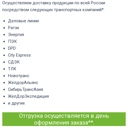
Осуществляем доставку продукции по всей России
посредством следующих транспортных компаний*:
Деловые линии
Ратэк
Энергия
ПЭК
DPD
City Express
СДЭК
ТЛК
Новотранс
ЖелдорАльянс
СибирьТрансАзия
ЖелДорЭкспедиция
и другие.
Отгрузка осуществляется в день
оформления заказа**.