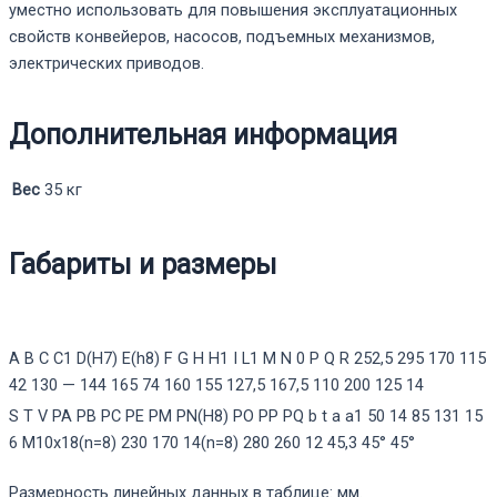
уместно использовать для повышения эксплуатационных
свойств конвейеров, насосов, подъемных механизмов,
электрических приводов.
Дополнительная информация
Вес
35 кг
Габариты и размеры
A
B
C
C1
D(H7)
E(h8)
F
G
H
H1
I
L1
M
N
0
P
Q
R
252,5
295
170
115
42
130
—
144
165
74
160
155
127,5
167,5
110
200
125
14
S
T
V
PA
PB
PC
PE
PM
PN(H8)
PO
PP
PQ
b
t
a
a1
50
14
85
131
15
6
M10x18(n=8)
230
170
14(n=8)
280
260
12
45,3
45°
45°
Размерность линейных данных в таблице: мм.