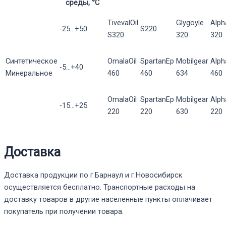
среды, °С
TivevalOil
Glygoyle
Alph
-25...+50
S220
S320
320
320
Синтетическое
OmalaOil
SpartanEp
Mobilgear
Alp
-5...+40
Минеральное
460
460
634
460
OmalaOil
SpartanEp
Mobilgear
Alp
-15...+25
220
220
630
220
Доставка
Доставка продукции по г.Барнаул и г.Новосибирск
осуществляется бесплатно. Транспортные расходы на
доставку товаров в другие населенные пункты оплачивает
покупатель при получении товара.