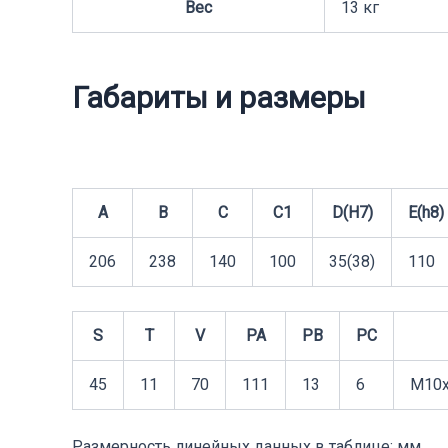
Вес
13 кг
Габариты и размеры
A
B
C
C1
D(H7)
E(h8)
206
238
140
100
35(38)
110
S
T
V
PA
PB
PC
45
11
70
111
13
6
M10x
Размерность линейных данных в таблице: мм.