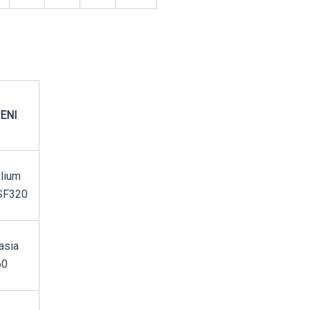
ENI
lium
SF320
asia
60