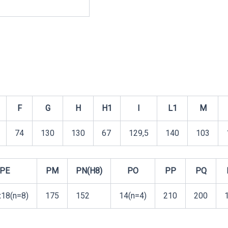
F
G
H
H1
I
L1
M
74
130
130
67
129,5
140
103
PE
PM
PN(H8)
PO
PP
PQ
18(n=8)
175
152
14(n=4)
210
200