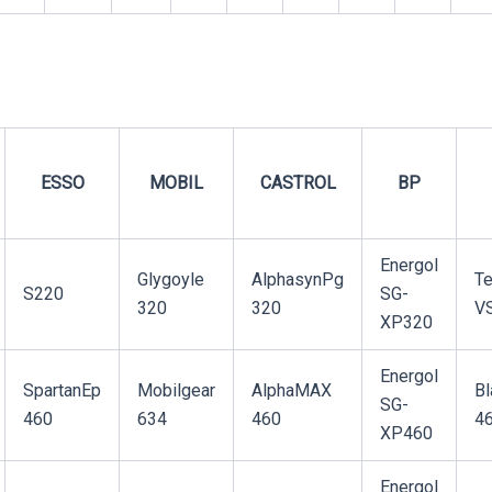
ESSO
MOBIL
CASTROL
BP
Energol
Glygoyle
AlphasynPg
Te
S220
SG-
320
320
V
XP320
Energol
SpartanEp
Mobilgear
AlphaMAX
Bl
SG-
460
634
460
4
XP460
Energol