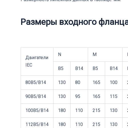
Размеры входного фланц
N
M
Двигатели
IEC
B5
B14
B5
B14
80B5/B14
130
80
165
100
90B5/B14
130
95
165
115
100B5/B14
180
110
215
130
112B5/B14
180
110
215
130