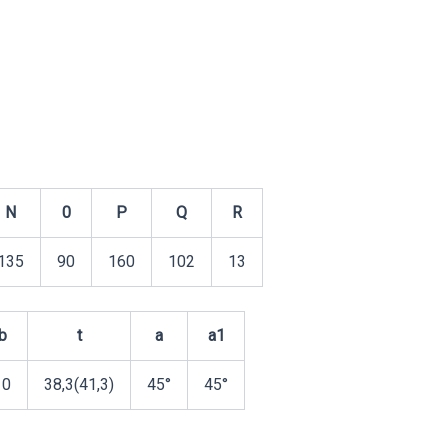
N
0
P
Q
R
135
90
160
102
13
b
t
a
a1
10
38,3(41,3)
45°
45°