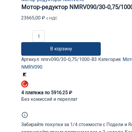
Мотор-редуктор NMRV090/30-0,75/100
23665,00
₽
с НДС
Количество
товара
Мотор-
В корзину
редуктор
NMRV090/30-
Артикул:
nmrv090/30-0,75/1000-B3
Категория:
Мот
0,75/1000-
NMRV090
B3
4
платежа по
5916.25
₽
Без комиссий и переплат
Забирайте покупки за 1/4 стоимости с Подели и 