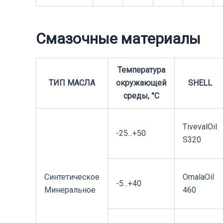
Смазочные материалы
Температура
ТИП МАСЛА
окружающей
SHELL
среды, °С
TivevalOil
-25...+50
S320
Синтетическое
OmalaOil
-5...+40
Минеральное
460