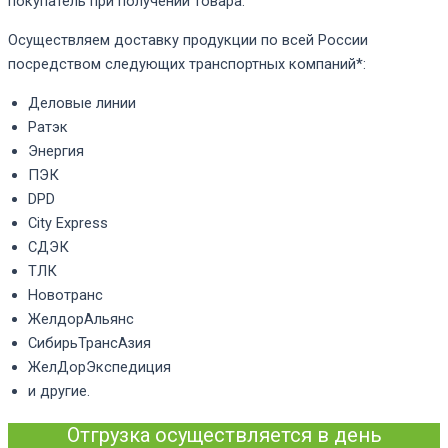
покупатель при получении товара.
Осуществляем доставку продукции по всей России
посредством следующих транспортных компаний*:
Деловые линии
Ратэк
Энергия
ПЭК
DPD
City Express
СДЭК
ТЛК
Новотранс
ЖелдорАльянс
СибирьТрансАзия
ЖелДорЭкспедиция
и другие.
Отгрузка осуществляется в день