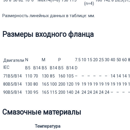
36
8
50
82
10
6
M8x14(n=8)
150
115
180
142
8
28,3(31,
(n=4)
Размерность линейных данных в таблице: мм.
Размеры входного фланца
N
M
P
7.5
10
15
20
25
30
40
50
60
Двигатели
IEC
B5
B14
B5
B14
B5
B14
D
71B5/B14
110
70
130
85
160
105
–
–
–
–
–
–
14
14
14
80B5/B14
130
80
165
100
200
120
19
19
19
19
19
19
19
19
19
90B5/B14
130
95
165
115
200
140
24
24
24
24
24
24
–
–
–
Смазочные материалы
Температура