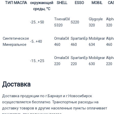
ТИП МАСЛА
окружающей
SHELL
ESSO
MOBIL
CA
среды, °С
TivevalOil
Glygoyle
Alph
-25...+50
S220
S320
320
320
Синтетическое
OmalaOil
SpartanEp
Mobilgear
Alp
-5...+40
Минеральное
460
460
634
460
OmalaOil
SpartanEp
Mobilgear
Alp
-15...+25
220
220
630
220
Доставка
Доставка продукции по г.Барнаул и г.Новосибирск
осуществляется бесплатно. Транспортные расходы на
доставку товаров в другие населенные пункты оплачивает