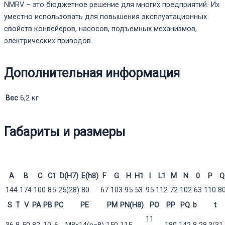
NMRV – это бюджетное решение для многих предприятий. Их
уместно использовать для повышения эксплуатационных
свойств конвейеров, насосов, подъемных механизмов,
электрических приводов.
Дополнительная информация
Вес
6,2 кг
Габариты и размеры
A
B
C
C1
D(H7)
E(h8)
F
G
H
H1
I
L1
M
N
0
P
Q
144
174
100
85
25(28)
80
67
103
95
53
95
112
72
102
63
110
8
S
T
V
PA
PB
PC
PE
PM
PN(H8)
PO
PP
PQ
b
t
11