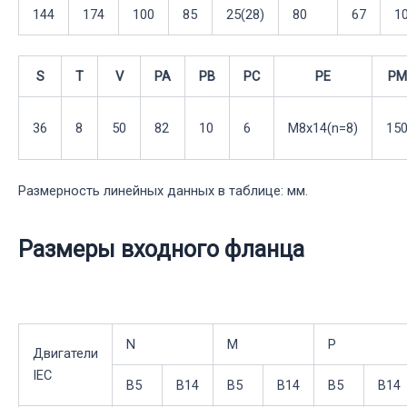
144
174
100
85
25(28)
80
67
1
S
T
V
PA
PB
PC
PE
PM
36
8
50
82
10
6
M8x14(n=8)
15
Размерность линейных данных в таблице: мм.
Размеры входного фланца
N
M
P
Двигатели
IEC
B5
B14
B5
B14
B5
B14