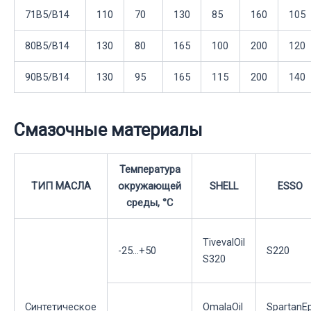
71B5/B14
110
70
130
85
160
105
80B5/B14
130
80
165
100
200
120
90B5/B14
130
95
165
115
200
140
Смазочные материалы
Температура
ТИП МАСЛА
окружающей
SHELL
ESSO
среды, °С
TivevalOil
-25...+50
S220
S320
Синтетическое
OmalaOil
SpartanE