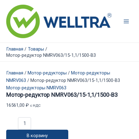
Перейти
к
содержимому
Main
Men
Главная
Товары
Мотор-редуктор NMRV063/15-1,1/1500-B3
Главная
/
Мотор-редукторы
/
Мотор-редукторы
NMRV063
/ Мотор-редуктор NMRV063/15-1,1/1500-B3
Мотор-редукторы NMRV063
Мотор-редуктор NMRV063/15-1,1/1500-B3
16561,00
₽
с НДС
Количество
товара
Мотор-
В корзину
редуктор