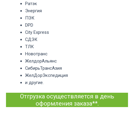
Ратэк
Энергия
ПЭК
DPD
City Express
СДЭК
ТЛК
Новотранс
ЖелдорАльянс
СибирьТрансАзия
ЖелДорЭкспедиция
и другие.
Отгрузка осуществляется в день
оформления заказа**.