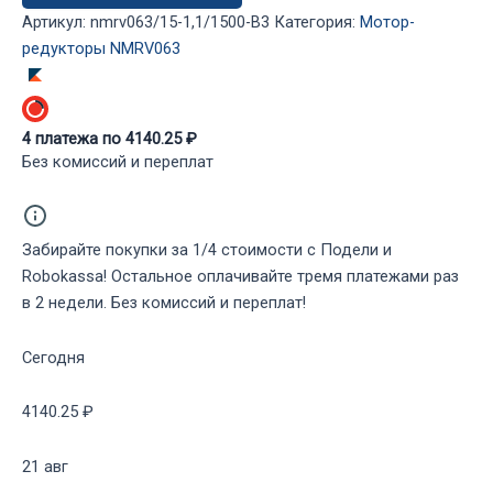
NMRV063/15-
Артикул:
nmrv063/15-1,1/1500-B3
Категория:
Мотор-
1,1/1500-
редукторы NMRV063
B3
4
платежа по
4140.25
₽
Без комиссий и переплат
Забирайте покупки за 1/4 стоимости с Подели и
Robokassa! Остальное оплачивайте тремя платежами раз
в 2 недели. Без комиссий и переплат!
Сегодня
4140.25 ₽
21 авг