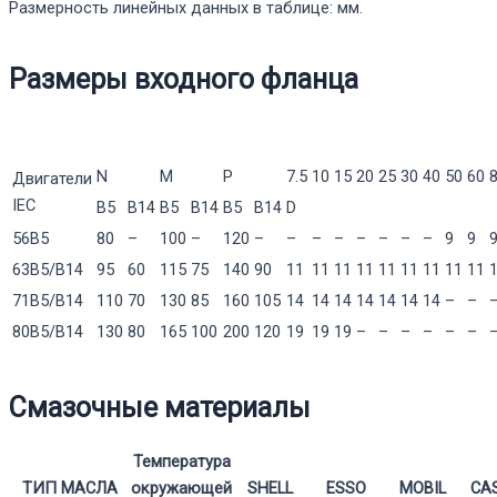
Размерность линейных данных в таблице: мм.
Размеры входного фланца
N
M
P
7.5
10
15
20
25
30
40
50
60
Двигатели
IEC
B5
B14
B5
B14
B5
B14
D
56B5
80
–
100
–
120
–
–
–
–
–
–
–
–
9
9
63B5/B14
95
60
115
75
140
90
11
11
11
11
11
11
11
11
11
71B5/B14
110
70
130
85
160
105
14
14
14
14
14
14
14
–
–
80B5/B14
130
80
165
100
200
120
19
19
19
–
–
–
–
–
–
Смазочные материалы
Температура
ТИП МАСЛА
окружающей
SHELL
ESSO
MOBIL
CA