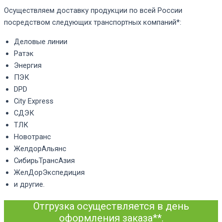
Осуществляем доставку продукции по всей России
посредством следующих транспортных компаний*:
Деловые линии
Ратэк
Энергия
ПЭК
DPD
City Express
СДЭК
ТЛК
Новотранс
ЖелдорАльянс
СибирьТрансАзия
ЖелДорЭкспедиция
и другие.
Отгрузка осуществляется в день
оформления заказа**.