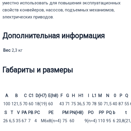
уместно использовать для повышения эксплуатационных
свойств конвейеров, насосов, подъемных механизмов,
электрических приводов.
Дополнительная информация
Вес
2,3 кг
Габариты и размеры
A
B
C
C1
D(H7)
E(h8)
F
G
H
H1
I
L1
M
N
0
P
Q
100
121,5
70
60
18(19)
60
43
71
75
36,5
70
78
50
71,5
40
87
55
S
T
V
PA
PB
PC
PE
PM
PN(H8)
PO
PP
PQ
b
t
26
6,5
35
67
7
4
M6x8(n=4)
75
60
9(n=4)
110
95
6
20,8(21