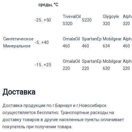
среды, °С
TivevalOil
Glygoyle
Alph
-25...+50
S220
S320
320
320
Синтетическое
OmalaOil
SpartanEp
Mobilgear
Alp
-5...+40
Минеральное
460
460
634
460
OmalaOil
SpartanEp
Mobilgear
Alp
-15...+25
220
220
630
220
Доставка
Доставка продукции по г.Барнаул и г.Новосибирск
осуществляется бесплатно. Транспортные расходы на
доставку товаров в другие населенные пункты оплачивает
покупатель при получении товара.