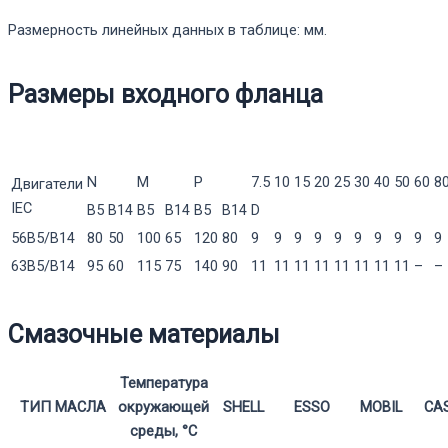
Размерность линейных данных в таблице: мм.
Размеры входного фланца
N
M
P
7.5
10
15
20
25
30
40
50
60
8
Двигатели
IEC
B5
B14
B5
B14
B5
B14
D
56B5/B14
80
50
100
65
120
80
9
9
9
9
9
9
9
9
9
9
63В5/В14
95
60
115
75
140
90
11
11
11
11
11
11
11
11
–
–
Смазочные материалы
Температура
ТИП МАСЛА
окружающей
SHELL
ESSO
MOBIL
CA
среды, °С