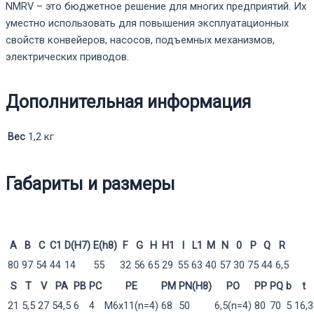
NMRV – это бюджетное решение для многих предприятий. Их
уместно использовать для повышения эксплуатационных
свойств конвейеров, насосов, подъемных механизмов,
электрических приводов.
Дополнительная информация
Вес
1,2 кг
Габариты и размеры
A
B
C
C1
D(H7)
E(h8)
F
G
H
H1
I
L1
M
N
0
P
Q
R
80
97
54
44
14
55
32
56
65
29
55
63
40
57
30
75
44
6,5
S
T
V
PA
PB
PC
PE
PM
PN(H8)
PO
PP
PQ
b
t
21
5,5
27
54,5
6
4
M6x11(n=4)
68
50
6,5(n=4)
80
70
5
16,3