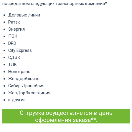
посредством следующих транспортных компаний*:
Деловые линии
Ратэк
Энергия
ПЭК
DPD
City Express
СДЭК
ТЛК
Новотранс
ЖелдорАльянс
СибирьТрансАзия
ЖелДорЭкспедиция
и другие.
Отгрузка осуществляется в день
оформления заказа**.