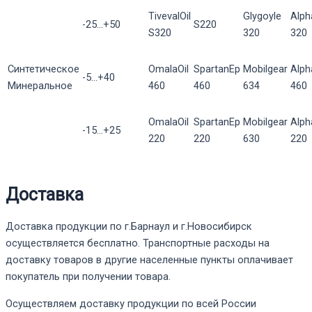
TivevalOil
Glygoyle
Alph
-25...+50
S220
S320
320
320
Синтетическое
OmalaOil
SpartanEp
Mobilgear
Alp
-5...+40
Минеральное
460
460
634
460
OmalaOil
SpartanEp
Mobilgear
Alp
-15...+25
220
220
630
220
Доставка
Доставка продукции по г.Барнаул и г.Новосибирск
осуществляется бесплатно. Транспортные расходы на
доставку товаров в другие населенные пункты оплачивает
покупатель при получении товара.
Осуществляем доставку продукции по всей России