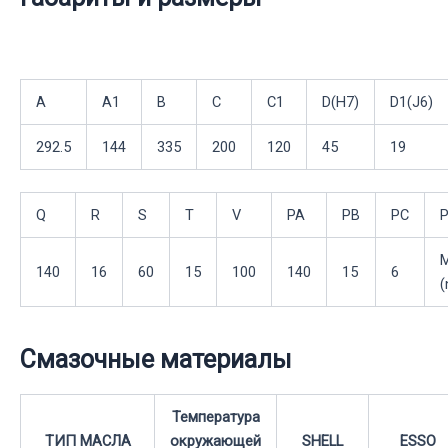
A
A1
В
С
C1
D(H7)
D1(J6)
292.5
144
335
200
120
45
19
Q
R
S
T
V
PA
PB
PC
140
16
60
15
100
140
15
6
(
Смазочные материалы
Температура
ТИП МАСЛА
окружающей
SHELL
ESSO