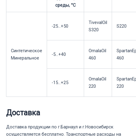
среды, °С
TivevalOil
-25...+50
S220
S320
Синтетическое
OmalaOil
SpartanE
-5...+40
Минеральное
460
460
OmalaOil
SpartanE
-15...+25
220
220
Доставка
Доставка продукции по г.Барнаул и г.Новосибирск
осуществляется бесплатно. Транспортные расходы на