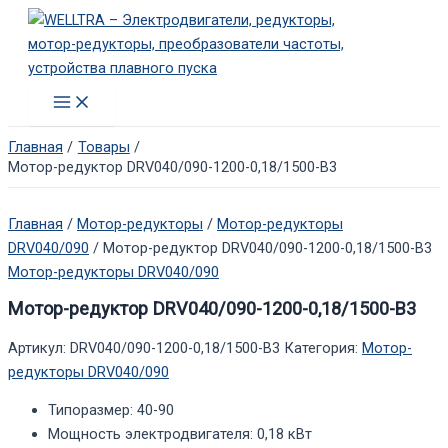
Перейти
к
содержимому
Main
Menu
Главная
Товары
Мотор-редуктор DRV040/090-1200-0,18/1500-В3
Главная
/
Мотор-редукторы
/
Мотор-редукторы
DRV040/090
/ Мотор-редуктор DRV040/090-1200-0,18/1500-В3
Мотор-редукторы DRV040/090
Мотор-редуктор DRV040/090-1200-0,18/1500-В3
Артикул:
DRV040/090-1200-0,18/1500-В3
Категория:
Мотор-
редукторы DRV040/090
Типоразмер
:
40-90
Мощность электродвигателя
:
0,18 кВт