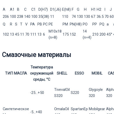
A
A1
В
С
C1
D(H7)
D1(J6)
E(h8)
F
G
H
H1
H2
l
J
206
100
238
140
100
35(38)
11
110
74
130
130
67
36.5
70
60
Q
R
S
T
V
PA
PB
PC
PE
PM
PN(H8)
PO
PP
PQ
a
M10x18
14
102
13
45
11
70
111
13
6
175
152
210
200
45°
(n=8)
(n=4)
Смазочные материалы
Температура
ТИП МАСЛА
окружающей
SHELL
ESSO
MOBIL
CA
среды, °С
TivevalOil
Glygoyle
Alph
-25...+50
S220
S320
320
320
Синтетическое
OmalaOil
SpartanEp
Mobilgear
Alp
-5...+40