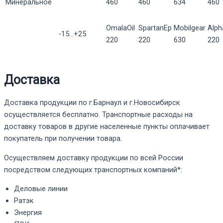
Минеральное
460
460
634
460
OmalaOil
SpartanEp
Mobilgear
Alp
-15...+25
220
220
630
220
Доставка
Доставка продукции по г.Барнаул и г.Новосибирск
осуществляется бесплатно. Транспортные расходы на
доставку товаров в другие населенные пункты оплачивает
покупатель при получении товара.
Осуществляем доставку продукции по всей России
посредством следующих транспортных компаний*:
Деловые линии
Ратэк
Энергия