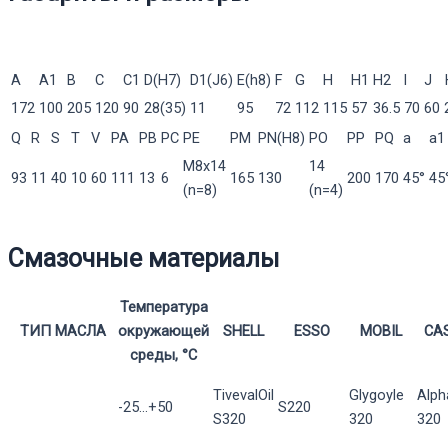
A
A1
В
С
C1
D(H7)
D1(J6)
E(h8)
F
G
H
H1
H2
l
J
172
100
205
120
90
28(35)
11
95
72
112
115
57
36.5
70
60
Q
R
S
T
V
PA
PB
PC
PE
PM
PN(H8)
PO
PP
PQ
a
a1
M8x14
14
93
11
40
10
60
111
13
6
165
130
200
170
45°
45
(n=8)
(n=4)
Смазочные материалы
Температура
ТИП МАСЛА
окружающей
SHELL
ESSO
MOBIL
CA
среды, °С
TivevalOil
Glygoyle
Alph
-25...+50
S220
S320
320
320