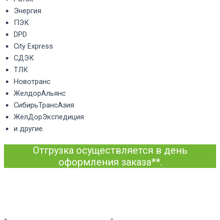
Энергия
ПЭК
DPD
City Express
СДЭК
ТЛК
Новотранс
ЖелдорАльянс
СибирьТрансАзия
ЖелДорЭкспедиция
и другие.
Отгрузка осуществляется в день
оформления заказа**.