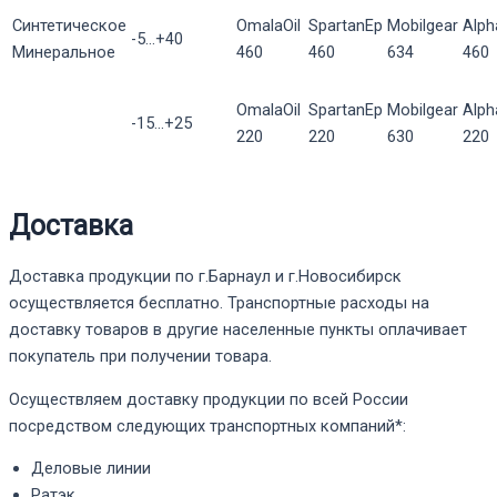
Синтетическое
OmalaOil
SpartanEp
Mobilgear
Alp
-5...+40
Минеральное
460
460
634
460
OmalaOil
SpartanEp
Mobilgear
Alp
-15...+25
220
220
630
220
Доставка
Доставка продукции по г.Барнаул и г.Новосибирск
осуществляется бесплатно. Транспортные расходы на
доставку товаров в другие населенные пункты оплачивает
покупатель при получении товара.
Осуществляем доставку продукции по всей России
посредством следующих транспортных компаний*:
Деловые линии
Ратэк