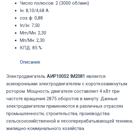
Число полюсов
:
2 (3000 об/мин)
Iн
:
8,10/4,68 А
cos ф
:
0,88
Iп/Iн
:
7,50
Mm/Mн
:
2,30
Mп/Mн
:
2,30
КПД
:
85 %
Описание
Электродвигатель
АИР100S2 IM2081
является
асинхронными электродвигателем с короткозамкнутым
ротором. Мощность двигателя составляет 4 кВт при
частоте вращения 2875 оборотов в минуту. Данные
электродвигатели применяются в различных отраслях
промышленности, строительства, производства
сельскохозяйственной и лесоперерабатывающей техники,
жилищно-коммунального хозяйства.