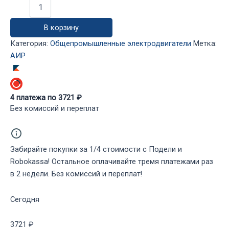
Количество
товара
Электродвигатель
В корзину
АИР100S2
IM2081
Категория:
Общепромышленные электродвигатели
Метка:
(4,00
АИР
кВт,
3000
об/
мин)
4
платежа по
3721
₽
Без комиссий и переплат
Забирайте покупки за 1/4 стоимости с Подели и
Robokassa! Остальное оплачивайте тремя платежами раз
в 2 недели. Без комиссий и переплат!
Сегодня
3721 ₽