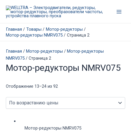
Перейти
к
Main
содержимому
Men
Главная
Товары
Мотор-редукторы
Мотор-редукторы NMRV075
Страница 2
Главная
/
Мотор-редукторы
/
Мотор-редукторы
NMRV075
/ Страница 2
Мотор-редукторы NMRV075
Цены:
Отображение 13–24 из 92
по
возрастанию
Мотор-редукторы NMRV075