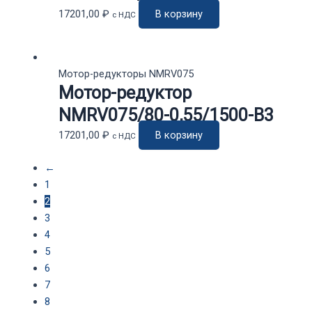
17201,00
₽
В корзину
с НДС
Мотор-редукторы NMRV075
Мотор-редуктор
NMRV075/80-0,55/1500-В3
17201,00
₽
В корзину
с НДС
←
1
2
3
4
5
6
7
8