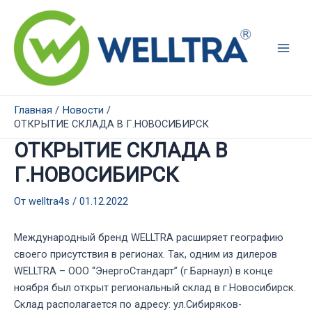
Перейти
к
содержимому
Main
Men
Главная
Новости
ОТКРЫТИЕ СКЛАДА В Г.НОВОСИБИРСК
ОТКРЫТИЕ СКЛАДА В
Г.НОВОСИБИРСК
От
welltra4s
/
01.12.2022
Международный бренд WELLTRA расширяет географию
своего присутствия в регионах. Так, одним из дилеров
WELLTRA – ООО “ЭнергоСтандарт” (г.Барнаул) в конце
ноября был открыт региональный склад в г.Новосибирск.
Склад располагается по адресу: ул.Сибиряков-