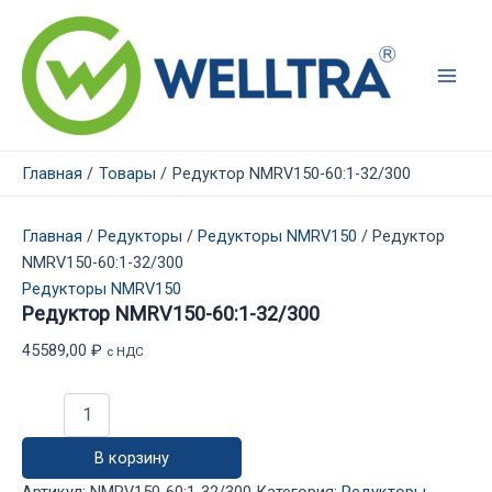
Перейти
к
содержимому
Main
Men
Главная
Товары
Редуктор NMRV150-60:1-32/300
Главная
/
Редукторы
/
Редукторы NMRV150
/ Редуктор
NMRV150-60:1-32/300
Редукторы NMRV150
Редуктор NMRV150-60:1-32/300
45589,00
₽
с НДС
Количество
товара
Редуктор
В корзину
NMRV150-
60:1-
Артикул:
NMRV150-60:1-32/300
Категория:
Редукторы