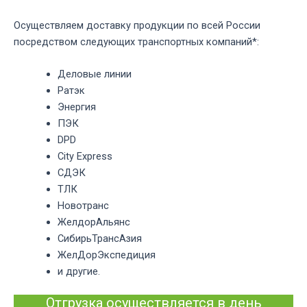
Осуществляем доставку продукции по всей России
посредством следующих транспортных компаний*:
Деловые линии
Ратэк
Энергия
ПЭК
DPD
City Express
СДЭК
ТЛК
Новотранс
ЖелдорАльянс
СибирьТрансАзия
ЖелДорЭкспедиция
и другие.
Отгрузка осуществляется в день