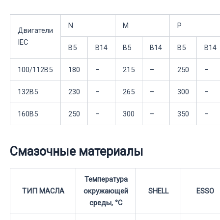
N
M
P
Двигатели
IEC
B5
B14
B5
B14
B5
B14
100/112B5
180
–
215
–
250
–
132B5
230
–
265
–
300
–
160B5
250
–
300
–
350
–
Смазочные материалы
Температура
ТИП МАСЛА
окружающей
SHELL
ESSO
среды, °С