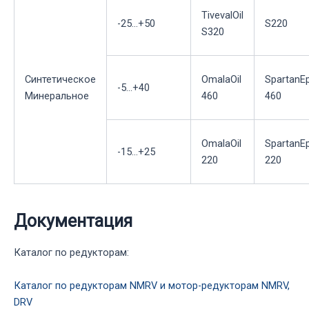
TivevalOil
-25...+50
S220
S320
Синтетическое
OmalaOil
SpartanE
-5...+40
Минеральное
460
460
OmalaOil
SpartanE
-15...+25
220
220
Документация
Каталог по редукторам:
Каталог по редукторам NMRV и мотор-редукторам NMRV,
DRV