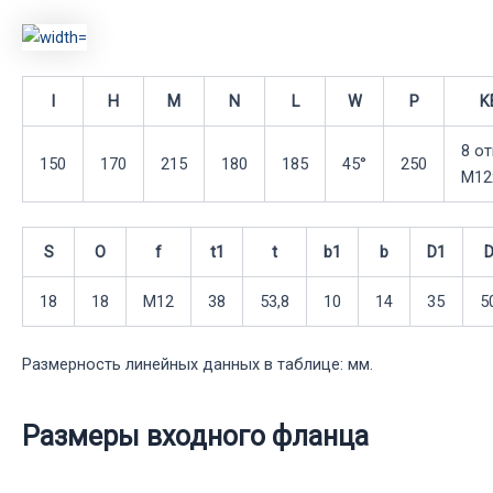
I
H
M
N
L
W
P
K
8 от
150
170
215
180
185
45°
250
М12
S
O
f
t1
t
b1
b
D1
18
18
М12
38
53,8
10
14
35
5
Размерность линейных данных в таблице: мм.
Размеры входного фланца