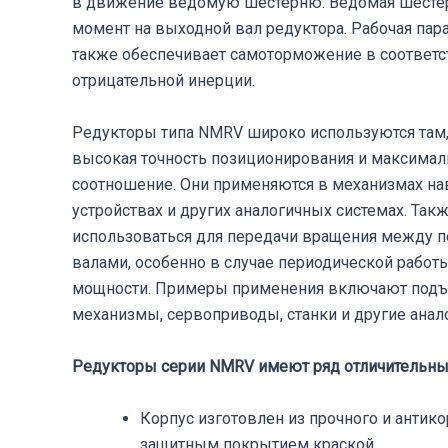
в движение ведомую шестерню. Ведомая шестер
момент на выходной вал редуктора. Рабочая пар
также обеспечивает самоторможение в соответс
отрицательной инерции.
Редукторы типа NMRV широко используются там, 
высокая точность позиционирования и максимал
соотношение. Они применяются в механизмах на
устройствах и других аналогичных системах. Такж
использоваться для передачи вращения между
валами, особенно в случае периодической работ
мощности. Примеры применения включают подъ
механизмы, сервоприводы, станки и другие анал
Редукторы серии NMRV имеют ряд отличительных
Корпус изготовлен из прочного и антик
защитным покрытием краской.