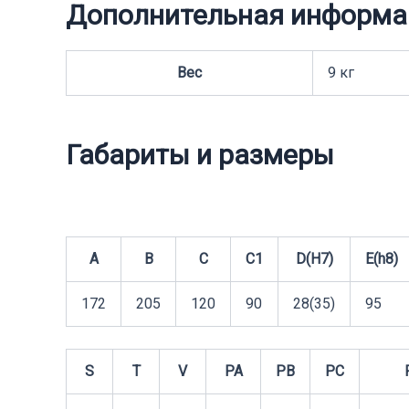
Дополнительная информа
Вес
9 кг
Габариты и размеры
A
B
C
C1
D(H7)
E(h8)
172
205
120
90
28(35)
95
S
T
V
PA
PB
PC