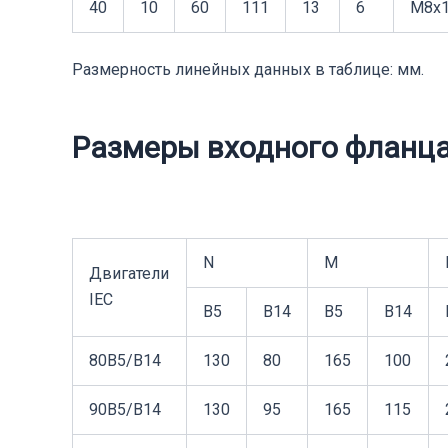
40
10
60
111
13
6
M8x1
Размерность линейных данных в таблице: мм.
Размеры входного фланц
N
M
Двигатели
IEC
B5
B14
B5
B14
80B5/B14
130
80
165
100
90B5/B14
130
95
165
115