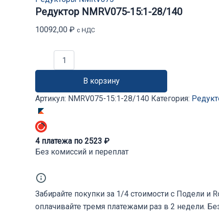
Редуктор NMRV075-15:1-28/140
10092,00
₽
с НДС
Количество
товара
Редуктор
В корзину
NMRV075-
15:1-
Артикул:
NMRV075-15:1-28/140
Категория:
Редук
28/140
4
платежа по
2523
₽
Без комиссий и переплат
Забирайте покупки за 1/4 стоимости с Подели и 
оплачивайте тремя платежами раз в 2 недели. Бе