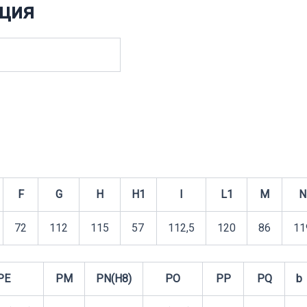
ция
F
G
H
H1
I
L1
M
N
72
112
115
57
112,5
120
86
11
PE
PM
PN(H8)
PO
PP
PQ
b