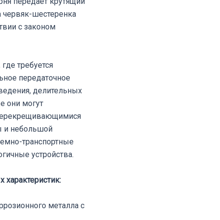
ня передает крутящий
а червяк-шестеренка
твии с законом
где требуется
ьное передаточное
ведения, делительных
е они могут
 перекрещивающимися
ы и небольшой
емно-транспортные
огичные устройства.
 характеристик:
оррозионного металла с