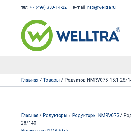
Перейти
тел:
+7 (499) 350-14-22
e-mail:
info@welltra.ru
к
содержимому
Главная
Товары
Редуктор NMRV075-15:1-28/1
Главная
/
Редукторы
/
Редукторы NMRV075
/ Ре
28/140
Редукторы NMRV075