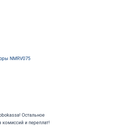
торы NMRV075
Robokassa! Остальное
з комиссий и переплат!