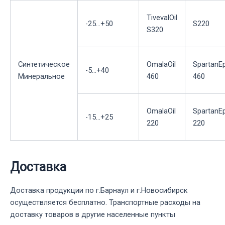
TivevalOil
-25...+50
S220
S320
Синтетическое
OmalaOil
SpartanE
-5...+40
Минеральное
460
460
OmalaOil
SpartanE
-15...+25
220
220
Доставка
Доставка продукции по г.Барнаул и г.Новосибирск
осуществляется бесплатно. Транспортные расходы на
доставку товаров в другие населенные пункты