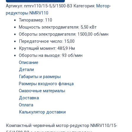
NMRV110/15-
Артикул:
nmrv110/15-5,5/1500-B3
Категория:
Мотор-
5,5/1500-
редукторы NMRV110
B3
Типоразмер
:
110
Мощность электродвигателя
:
5,50 кВт
Обороты электродвигателя
:
1500,00 об/мин
Передаточное число
:
15,00
Крутящий момент
:
485,9 Нм
Обороты на выходе
:
93 об/мин
Описание
Детали
Габариты и размеры
Размеры входного фланца
Смазочные материалы
Доставка
Оплата
Калькулятор доставки
Компактный червячный мотор-редуктор NMRV110/15-