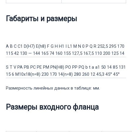
Габариты и размеры
A
B
C
C1
D(H7)
E(h8)
F
G
H
H1
I
L1
M
N
0
P
Q
R
252,5
295
170
115
42
130
—
144
165
74
160
155
127,5
167,5
110
200
125
14
S
T
V
PA
PB
PC
PE
PM
PN(H8)
PO
PP
PQ
b
t
a
a1
50
14
85
131
15
6
M10x18(n=8)
230
170
14(n=8)
280
260
12
45,3
45°
45°
Размерность линейных данных в таблице: мм.
Размеры входного фланца