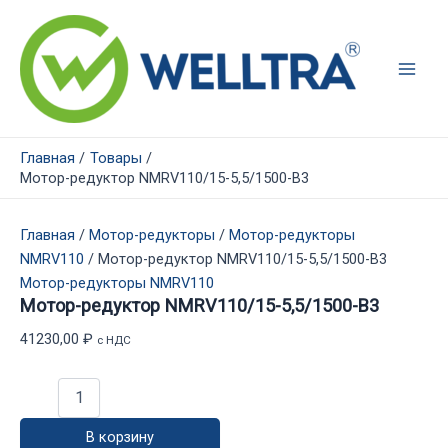
Перейти
к
содержимому
Main
Men
Главная
Товары
Мотор-редуктор NMRV110/15-5,5/1500-B3
Главная
/
Мотор-редукторы
/
Мотор-редукторы
NMRV110
/ Мотор-редуктор NMRV110/15-5,5/1500-B3
Мотор-редукторы NMRV110
Мотор-редуктор NMRV110/15-5,5/1500-B3
41230,00
₽
с НДС
Количество
товара
Мотор-
В корзину
редуктор