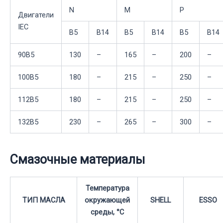
N
M
P
Двигатели
IEC
B5
B14
B5
B14
B5
B14
90B5
130
–
165
–
200
–
100B5
180
–
215
–
250
–
112B5
180
–
215
–
250
–
132B5
230
–
265
–
300
–
Смазочные материалы
Температура
ТИП МАСЛА
окружающей
SHELL
ESSO
среды, °С