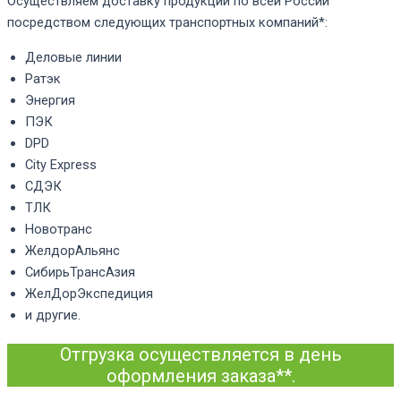
Осуществляем доставку продукции по всей России
посредством следующих транспортных компаний*:
Деловые линии
Ратэк
Энергия
ПЭК
DPD
City Express
СДЭК
ТЛК
Новотранс
ЖелдорАльянс
СибирьТрансАзия
ЖелДорЭкспедиция
и другие.
Отгрузка осуществляется в день
оформления заказа**.