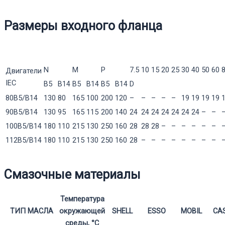
Размеры входного фланца
N
M
P
7.5
10
15
20
25
30
40
50
60
Двигатели
IEC
B5
B14
B5
B14
B5
B14
D
80B5/B14
130
80
165
100
200
120
–
–
–
–
–
19
19
19
19
90B5/B14
130
95
165
115
200
140
24
24
24
24
24
24
24
–
–
100B5/B14
180
110
215
130
250
160
28
28
28
–
–
–
–
–
–
112B5/B14
180
110
215
130
250
160
28
–
–
–
–
–
–
–
–
Смазочные материалы
Температура
ТИП МАСЛА
окружающей
SHELL
ESSO
MOBIL
CA
среды, °С