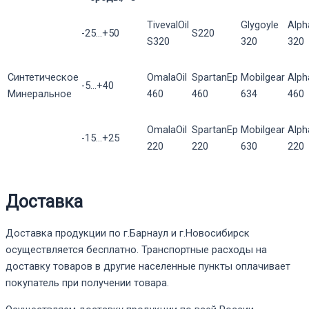
TivevalOil
Glygoyle
Alph
-25...+50
S220
S320
320
320
Синтетическое
OmalaOil
SpartanEp
Mobilgear
Alp
-5...+40
Минеральное
460
460
634
460
OmalaOil
SpartanEp
Mobilgear
Alp
-15...+25
220
220
630
220
Доставка
Доставка продукции по г.Барнаул и г.Новосибирск
осуществляется бесплатно. Транспортные расходы на
доставку товаров в другие населенные пункты оплачивает
покупатель при получении товара.