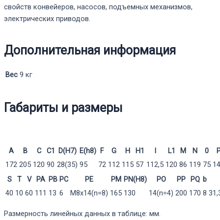
свойств конвейеров, насосов, подъемных механизмов,
электрических приводов.
Дополнительная информация
Вес
9 кг
Габариты и размеры
A
B
C
C1
D(H7)
E(h8)
F
G
H
H1
I
L1
M
N
0
172
205
120
90
28(35)
95
72
112
115
57
112,5
120
86
119
75
1
S
T
V
PA
PB
PC
PE
PM
PN(H8)
PO
PP
PQ
b
40
10
60
111
13
6
M8x14(n=8)
165
130
14(n=4)
200
170
8
31,
Размерность линейных данных в таблице: мм.