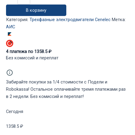
товара
Электродвигатель
В корзину
АИС63В2
IM1081
Категория:
Трехфазные электродвигатели Cenelec
Метка:
(0.25кВт,
АИС
3000
об/
мин)
4
платежа по
1358.5
₽
Без комиссий и переплат
Забирайте покупки за 1/4 стоимости с Подели и
Robokassa! Остальное оплачивайте тремя платежами раз
в 2 недели. Без комиссий и переплат!
Сегодня
1358.5 ₽