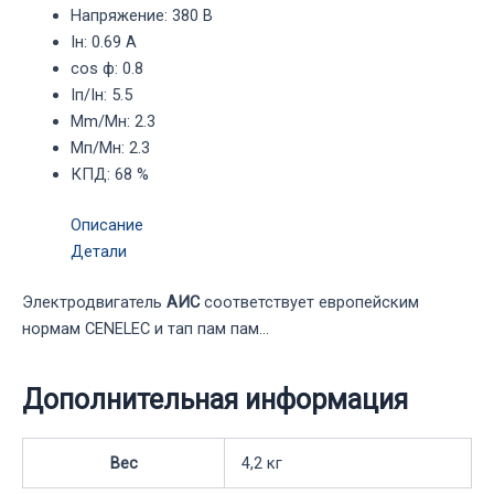
Напряжение
:
380 В
Iн
:
0.69 А
cos ф
:
0.8
Iп/Iн
:
5.5
Mm/Mн
:
2.3
Mп/Mн
:
2.3
КПД
:
68 %
Описание
Детали
Электродвигатель
АИС
соответствует европейским
нормам CENELEC и тап пам пам…
Дополнительная информация
Вес
4,2 кг