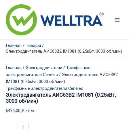
Перейти
к
содержимому
Main
Men
Главная
Товары
Электродвигатель АИС63В2 IM1081 (0.25кВт, 3000 об/мин)
Главная
/
Электродвигатели
/
Трехфазные
электродвигатели Cenelec
/ Электродвигатель АИС63В2
IM1081 (0.25кВт, 3000 об/мин)
Трехфазные электродвигатели Cenelec
Электродвигатель АИС63В2 IM1081 (0.25кВт,
3000 об/мин)
5434,00
₽
с НДС
Количество