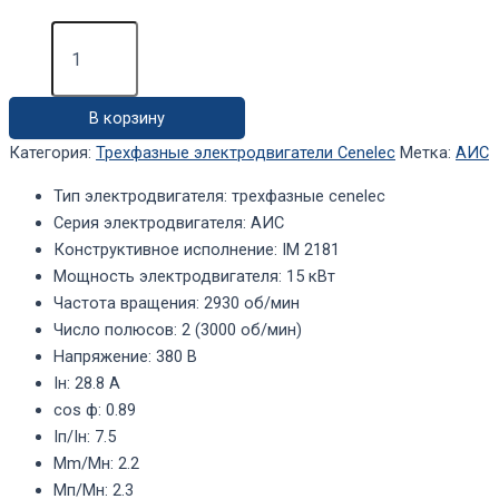
Количество
товара
Электродвигатель
АИС160МВ2
В корзину
IM2181
(15кВт,
Категория:
Трехфазные электродвигатели Cenelec
Метка:
АИС
3000
об/
Тип электродвигателя
:
трехфазные cenelec
мин)
Серия электродвигателя
:
АИС
Конструктивное исполнение
:
IM 2181
Мощность электродвигателя
:
15 кВт
Частота вращения
:
2930 об/мин
Число полюсов
:
2 (3000 об/мин)
Напряжение
:
380 В
Iн
:
28.8 А
cos ф
:
0.89
Iп/Iн
:
7.5
Mm/Mн
:
2.2
Mп/Mн
:
2.3