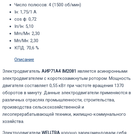
Число полюсов
:
4 (1500 об/мин)
Iн
:
1,75/1 А
cos ф
:
0,72
Iп/Iн
:
5,10
Mm/Mн
:
2,30
Mп/Mн
:
2,30
КПД
:
70,6 %
Описание
Электродвигатель
АИР71А4 IM2081
является асинхронными
электродвигателем с короткозамкнутым ротором. Мощность
двигателя составляет 0,55 кВт при частоте вращения 1370
оборотов в минуту. Данные электродвигатели применяются в
различных отраслях промышленности, строительства,
производства сельскохозяйственной и
лесоперерабатывающей техники, жилищно-коммунального
хозяйства.
Электродвигатели
WELLTRA
хорошо зарекомендовали себя