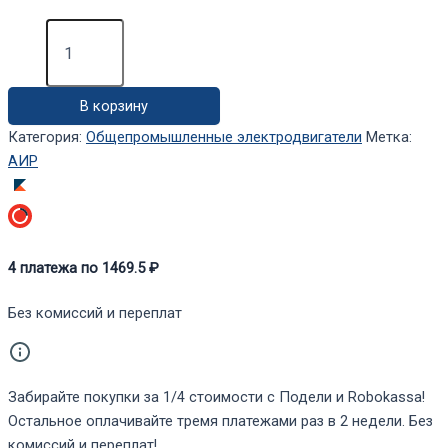
Количество
товара
Электродвигатель
АИР71А4
В корзину
IM2081
(0,55
Категория:
Общепромышленные электродвигатели
Метка:
кВт,
АИР
1500
об/
мин)
4
платежа по
1469.5
₽
Без комиссий и переплат
Забирайте покупки за 1/4 стоимости с Подели и Robokassa!
Остальное оплачивайте тремя платежами раз в 2 недели. Без
комиссий и переплат!